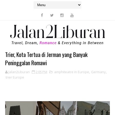
Trier, Kota Tertua di Jerman yang Banyak
Peninggalan Romawi
Jalan2Liburan
2:05 PM
amphiteatre in Europe
,
Germany
,
trier Europe