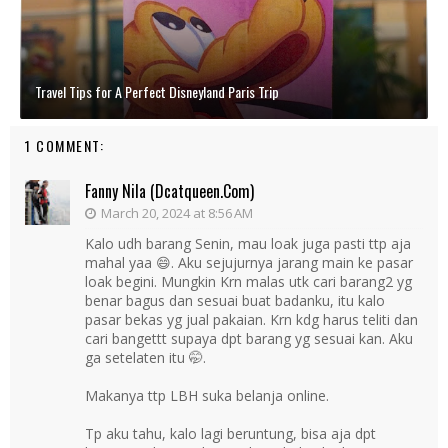
Travel Tips for A Perfect Disneyland Paris Trip
1 COMMENT:
Fanny Nila (dcatqueen.com)
March 20, 2024 at 8:56 AM
Kalo udh barang Senin, mau loak juga pasti ttp aja
mahal yaa 😄. Aku sejujurnya jarang main ke pasar
loak begini. Mungkin Krn malas utk cari barang2 yg
benar bagus dan sesuai buat badanku, itu kalo
pasar bekas yg jual pakaian. Krn kdg harus teliti dan
cari bangettt supaya dpt barang yg sesuai kan. Aku
ga setelaten itu 🤭.
Makanya ttp LBH suka belanja online.
Tp aku tahu, kalo lagi beruntung, bisa aja dpt