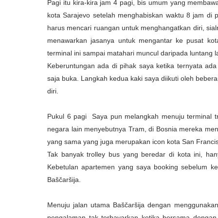
Pagi itu kira-kira jam 4 pagi, bis umum yang membawa 
kota Sarajevo setelah menghabiskan waktu 8 jam di p
harus mencari ruangan untuk menghangatkan diri, sial
menawarkan jasanya untuk mengantar ke pusat kota 
terminal ini sampai matahari muncul daripada luntang l
Keberuntungan ada di pihak saya ketika ternyata ada 
saja buka. Langkah kedua kaki saya diikuti oleh bebe
diri.
Pukul 6 pagi Saya pun melangkah menuju terminal tr
negara lain menyebutnya Tram, di Bosnia mereka menye
yang sama yang juga merupakan icon kota San Francisc
Tak banyak trolley bus yang beredar di kota ini, h
Kebetulan apartemen yang saya booking sebelum keb
Baščaršija.
Menuju jalan utama Baščaršija dengan menggunakan 
pengalaman tak terbayarkan ketika bersama dengan 