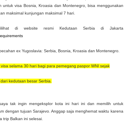
n untuk visa Bosnia, Kroasia dan Montenegro, bisa menggunakan
gan maksimal kunjungan maksimal 7 hari.
ilihat di website resmi Kedutaan Serbia di Jakarta
-requirements
 pecahan ex Yugoslavia: Serbia, Bosnia, Kroasia dan Montenegro.
visa selama 30 hari bagi para pemegang paspor WNI sejak
dari kedutaan besar Serbia.
ya tak ingin mengeksplor kota ini hari ini dan memilih untuk
am dengan tujuan Sarajevo. Anggap saja menghemat waktu karena
trip Balkan ini selesai.