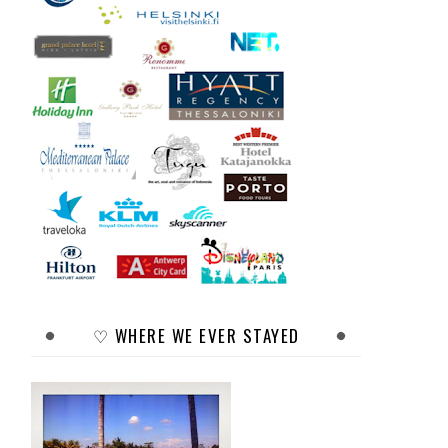
♡ WHERE WE EVER STAYED