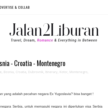
DVERTISE & COLLAB
osnia - Croatia - Montenegro
de
,
Bosnia
,
Croatia
,
Dubrovnik
,
Itinerary
,
Kotor
,
Montenegro
,
kan yang adalah pecahan negara Ex Yugoslavia? bisa banget !
negara Serbia, untuk memasuki negara ini diperlukan visa Serbia