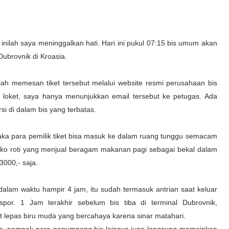
 inilah saya meninggalkan hati. Hari ini pukul 07:15 bis umum akan
ubrovnik di Kroasia.
lah memesan tiket tersebut melalui website resmi perusahaan bis
di loket, saya hanya menunjukkan email tersebut ke petugas. Ada
rsi di dalam bis yang terbatas.
, maka para pemilik tiket bisa masuk ke dalam ruang tunggu semacam
ko roti yang menjual beragam makanan pagi sebagai bekal dalam
.3000,- saja.
alam waktu hampir 4 jam, itu sudah termasuk antrian saat keluar
or. 1 Jam terakhir sebelum bis tiba di terminal Dubrovnik,
 lepas biru muda yang bercahaya karena sinar matahari.
dah, nampak para penumpang bis lainnya juga langsung memainkan