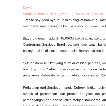
Day 3
Sarajevo, Bosnia-Herzegovina –-) Dubrovnik, Kroasia
Time to say good bye to Bosnia, singkat namun di kota
membawa saya meninggalkan Sarajevo untuk menuju D
Biaya bis umum adalah 45,00KM sekali jalan, saya te
Centrotrans Sarajevo Eurolines, sehingga saat tiba 
baiknya hal ini dilakukan saat musim liburan, karena ku
Setelah memiliki tiket yang telah di validasi petugas
boarding room. Sebelumnya saya sempat masuk ke to
perjalanan. Rata-rata harga roti adalah di sekitaran Rp
Perjalanan dari Sarajevo menuju Dubrovnik ditempuh d
masuk di perbatasan dan proses pengecekkan pasp
pemandangan berubah seketika menjadi hamparan laut
Rasa lelah selama duduk di bis rasanya terbayar su