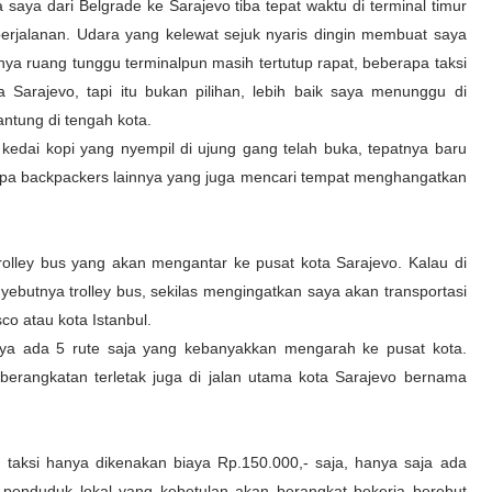
saya dari Belgrade ke Sarajevo tiba tepat waktu di terminal timur
erjalanan. Udara yang kelewat sejuk nyaris dingin membuat saya
nya ruang tunggu terminalpun masih tertutup rapat, beberapa taksi
Sarajevo, tapi itu bukan pilihan, lebih baik saya menunggu di
antung di tengah kota.
kedai kopi yang nyempil di ujung gang telah buka, tepatnya baru
rapa backpackers lainnya yang juga mencari tempat menghangatkan
olley bus yang akan mengantar ke pusat kota Sarajevo. Kalau di
butnya trolley bus, sekilas mengingatkan saya akan transportasi
o atau kota Istanbul.
anya ada 5 rute saja yang kebanyakkan mengarah ke pusat kota.
erangkatan terletak juga di jalan utama kota Sarajevo bernama
taksi hanya dikenakan biaya Rp.150.000,- saja, hanya saja ada
penduduk lokal yang kebetulan akan berangkat bekerja berebut