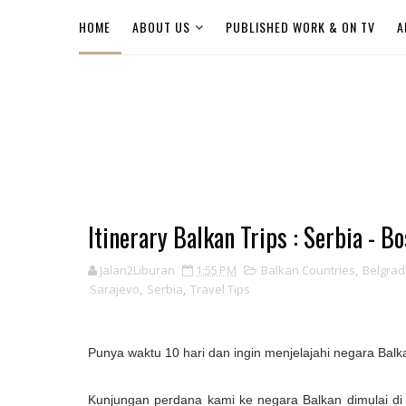
HOME
ABOUT US
PUBLISHED WORK & ON TV
A
Itinerary Balkan Trips : Serbia - B
Jalan2Liburan
1:55 PM
Balkan Countries
,
Belgra
Sarajevo
,
Serbia
,
Travel Tips
Punya waktu 10 hari dan ingin menjelajahi negara Bal
Kunjungan perdana kami ke negara Balkan dimulai di 