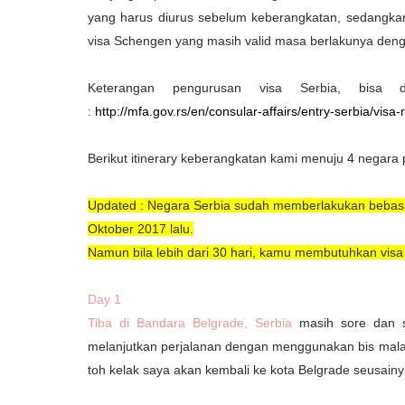
yang harus diurus sebelum keberangkatan, sedangka
visa Schengen yang masih valid masa berlakunya den
Keterangan pengurusan visa Serbia, bisa d
:
http://mfa.gov.rs/en/consular-affairs/entry-serbia/visa
Berikut itinerary keberangkatan kami menuju 4 negara
Updated :
Negara Serbia sudah memberlakukan bebas 
Oktober 2017 lalu.
Namun bila lebih dari 30 hari, kamu membutuhkan visa 
Day 1
Tiba di Bandara Belgrade, Serbia
masih sore dan sa
melanjutkan perjalanan dengan menggunakan bis mal
toh kelak saya akan kembali ke kota Belgrade seusainya 