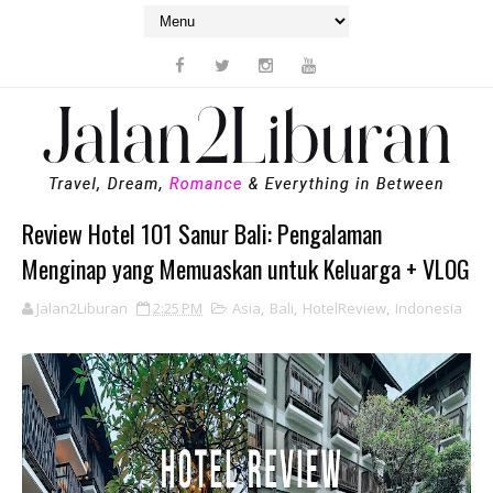
Review Hotel 1O1 Sanur Bali: Pengalaman
Menginap yang Memuaskan untuk Keluarga + VLOG
Jalan2Liburan
2:25 PM
Asia
,
Bali
,
HotelReview
,
Indonesia