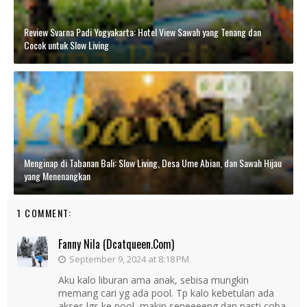
Review Svarna Padi Yogyakarta: Hotel View Sawah yang Tenang dan
Cocok untuk Slow Living
Menginap di Tabanan Bali: Slow Living, Desa Ume Abian, dan Sawah Hijau
yang Menenangkan
1 COMMENT:
Fanny Nila (dcatqueen.com)
September 9, 2024 at 8:18 PM
Aku kalo liburan ama anak, sebisa mungkin
memang cari yg ada pool. Tp kalo kebetulan ada
akses lgs ke pool, makin seneeeeng dan pasti coba