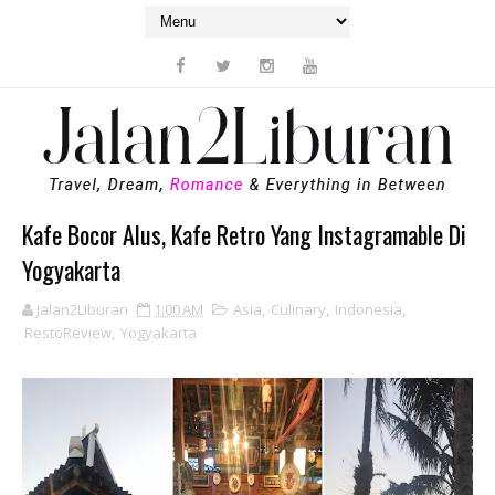
Kafe Bocor Alus, Kafe Retro Yang Instagramable Di
Yogyakarta
Jalan2Liburan
1:00 AM
Asia
,
Culinary
,
Indonesia
,
RestoReview
,
Yogyakarta