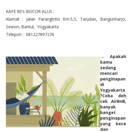
KAFE 80's BOCOR ALUS :
Alamat : Jalan Parangtritis Km.5,5, Tarudan, Bangunharjo,
Sewon, Bantul, Yogyakarta
Telepon : 081227897276
Apakah
→
kamu
sedang
mencari
penginapan
di
Yogyakarta
?Coba deh
cek AirBnB,
banyak
banget
penginapan
yang kece
dan