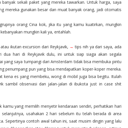
n banyak sekali paket yang mereka tawarkan. Untuk harga, saya
yang mereka gunakan besar dan muat banyak orang, jadi otomatis
 grupnya orang Cina kok, jika itu yang kamu kuatirkan, mungkin
s kebanyakan mungkin kali ya, entahlah.
tau ikutan excursion dari Reykjavik,
→
tips nih ya dari saya, ada
dua hari di Reykjavik dulu, ini untuk siap siaga akan segala
pai yang saya tumpangi dari Amsterdam tidak bisa membuka pintu
rang penumpang pun yang bisa mendapatkan koper-koper mereka.
wat kena es yang membeku, wong di mobil juga bisa begitu. Itulah
k sambil observasi dan jalan-jalan di ibukota just in case shit
tuk kamu yang memilih menyetir kendaraan sendiri, perhatikan hari
selanjutnya, usahakan 2 hari sebelum itu telah berada di area
aca. Sepertinya contoh awal tahun ini, saat musim dingin yang lalu