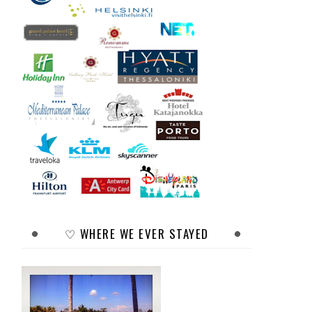
♡ WHERE WE EVER STAYED