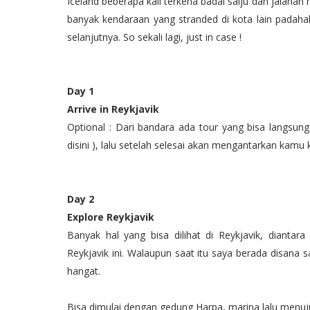
Iceland beberapa kali terkena badai salju dan jalanan 
banyak kendaraan yang stranded di kota lain padaha
selanjutnya. So sekali lagi, just in case !
Day 1
Arrive in Reykjavik
Optional : Dari bandara ada tour yang bisa langsu
disini ), lalu setelah selesai akan mengantarkan kamu 
Day 2
Explore Reykjavik
Banyak hal yang bisa dilihat di Reykjavik, diantara
Reykjavik ini. Walaupun saat itu saya berada disana 
hangat.
Bisa dimulai dengan gedung Harpa, marina lalu menuj