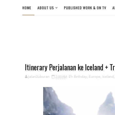
HOME
ABOUT US
PUBLISHED WORK & ON TV
A
Itinerary Perjalanan ke Iceland + T
Jalan2Liburan
2:00 AM
Birthday
,
Europe
,
Iceland