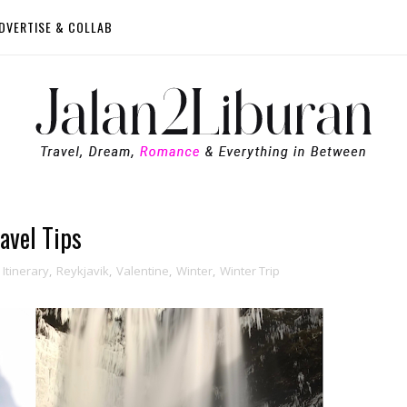
DVERTISE & COLLAB
ravel Tips
,
Itinerary
,
Reykjavik
,
Valentine
,
Winter
,
Winter Trip