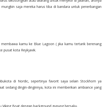
harus dikosongkan atau dilarang untuk menyetir di jalanan, artinya
l mungkin saja mereka harus tiba di bandara untuk penerbangan
ng membawa kamu ke Blue Lagoon ( jika kamu tertarik berenang
ke pusat kota Reykjavik.
 ibukota di Nordic, sepertinya favorit saya selain Stockhom ya
saat sedang dingin-dinginnya, kota ini memberikan ambiance yang
u Viking Boat dengan background gunung bersalju.