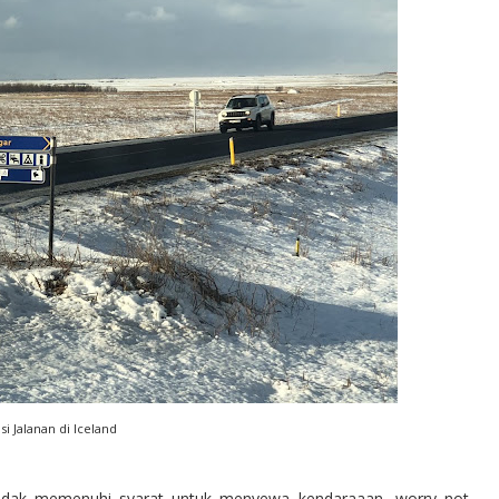
si Jalanan di Iceland
tidak memenuhi syarat untuk menyewa kendaraaan, worry not,