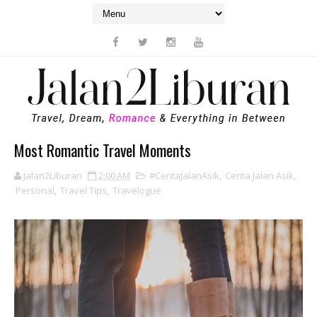
Most Romantic Travel Moments
Jalan2Liburan
2:00 AM
#CeritaJalanAsik
,
Cerita Jalan Asik
,
Personal
,
Travel Tips
,
Travelogue