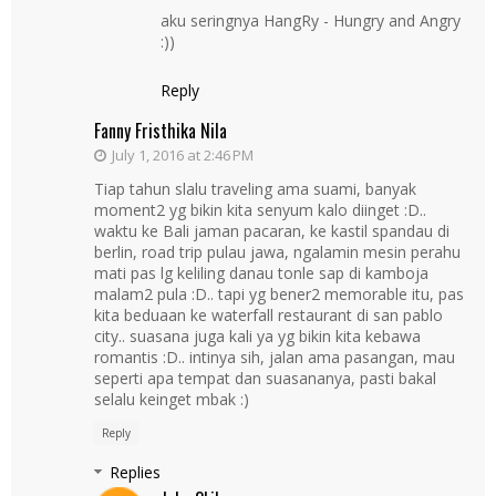
aku seringnya HangRy - Hungry and Angry
:))
Reply
Fanny Fristhika Nila
July 1, 2016 at 2:46 PM
Tiap tahun slalu traveling ama suami, banyak
moment2 yg bikin kita senyum kalo diinget :D..
waktu ke Bali jaman pacaran, ke kastil spandau di
berlin, road trip pulau jawa, ngalamin mesin perahu
mati pas lg keliling danau tonle sap di kamboja
malam2 pula :D.. tapi yg bener2 memorable itu, pas
kita beduaan ke waterfall restaurant di san pablo
city.. suasana juga kali ya yg bikin kita kebawa
romantis :D.. intinya sih, jalan ama pasangan, mau
seperti apa tempat dan suasananya, pasti bakal
selalu keinget mbak :)
Reply
Replies