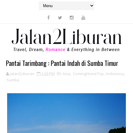
Pantai Tarimbang : Pantai Indah di Sumba Timur
Jalan2Liburan
2:03 PM
Asia
,
ComingHomeTrip
,
Indonesia
,
Sumba