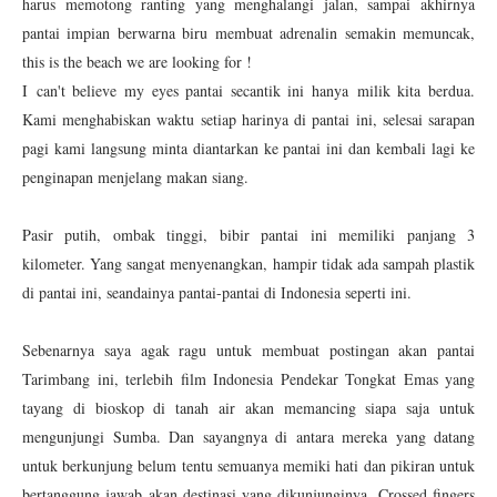
harus memotong ranting yang menghalangi jalan, sampai akhirnya
pantai impian berwarna biru membuat adrenalin semakin memuncak,
this is the beach we are looking for !
I can't believe my eyes pantai secantik ini hanya milik kita berdua.
Kami menghabiskan waktu setiap harinya di pantai ini, selesai sarapan
pagi kami langsung minta diantarkan ke pantai ini dan kembali lagi ke
penginapan menjelang makan siang.
Pasir putih, ombak tinggi, bibir pantai ini memiliki panjang 3
kilometer. Yang sangat menyenangkan, hampir tidak ada sampah plastik
di pantai ini, seandainya pantai-pantai di Indonesia seperti ini.
Sebenarnya saya agak ragu untuk membuat postingan akan pantai
Tarimbang ini, terlebih film Indonesia Pendekar Tongkat Emas yang
tayang di bioskop di tanah air akan memancing siapa saja untuk
mengunjungi Sumba. Dan sayangnya di antara mereka yang datang
untuk berkunjung belum tentu semuanya memiki hati dan pikiran untuk
bertanggung jawab akan destinasi yang dikunjunginya. Crossed fingers