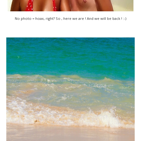
No photo = hoax, right? So , here we are ! And we will be back ! :-)