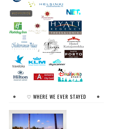
♡ WHERE WE EVER STAYED