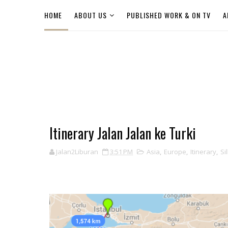
HOME
ABOUT US
PUBLISHED WORK & ON TV
A
Itinerary Jalan Jalan ke Turki
Jalan2Liburan
3:51 PM
Asia
,
Europe
,
Itinerary
,
Si