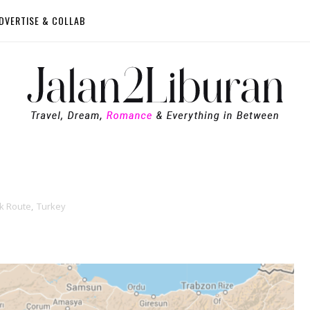
DVERTISE & COLLAB
lk Route
,
Turkey