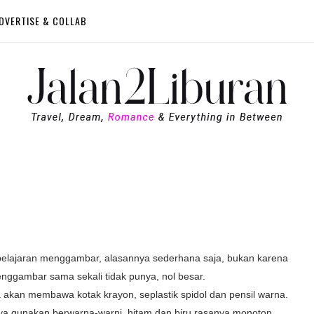
DVERTISE & COLLAB
a pelajaran menggambar, alasannya sederhana saja, bukan karena
nggambar sama sekali tidak punya, nol besar.
akan membawa kotak krayon, seplastik spidol dan pensil warna.
ya gunakan berwarna-warni, hitam dan biru rasanya monoton.