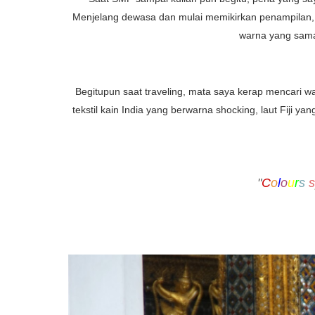
Menjelang dewasa dan mulai memikirkan penampilan, h
warna yang sa
Begitupun saat traveling, mata saya kerap mencari w
tekstil kain India yang berwarna shocking, laut Fiji 
"
C
o
l
o
u
r
s
s