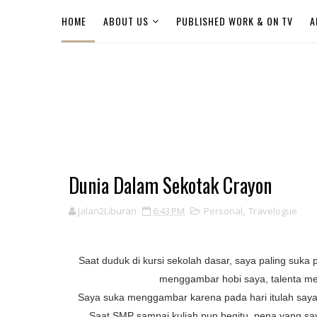
HOME
ABOUT US
PUBLISHED WORK & ON TV
A
Dunia Dalam Sekotak Crayon
Jalan2Liburan
6:43 PM
Personal
,
Travelogue
Saat duduk di kursi sekolah dasar, saya paling suk
menggambar hobi saya, talenta me
Saya suka menggambar karena pada hari itulah saya 
Saat SMP sampai kuliah pun begitu, pena yang sa