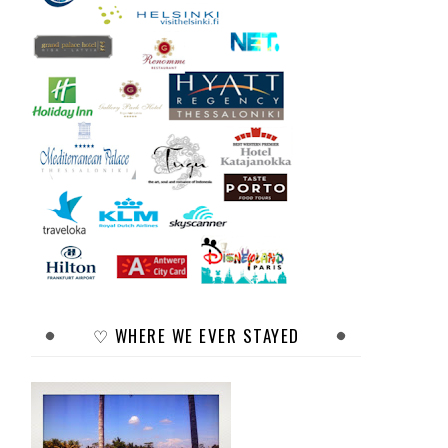
♡ WHERE WE EVER STAYED