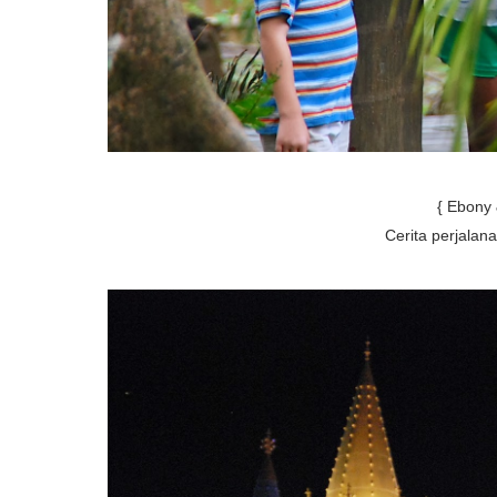
{ Ebony &
Cerita perjalana