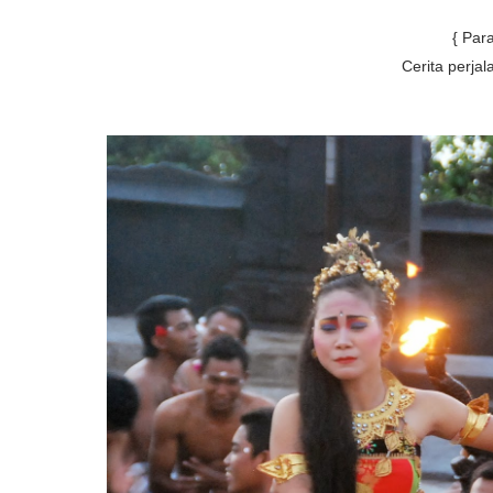
{ Par
Cerita perja