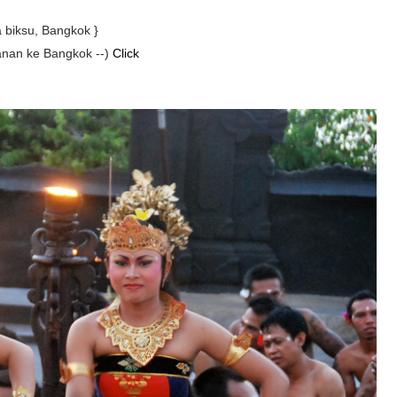
a biksu, Bangkok }
lanan ke Bangkok --)
Click