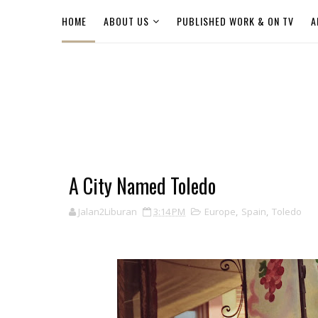
HOME
ABOUT US
PUBLISHED WORK & ON TV
A
A City Named Toledo
Jalan2Liburan
3:14 PM
Europe
,
Spain
,
Toledo