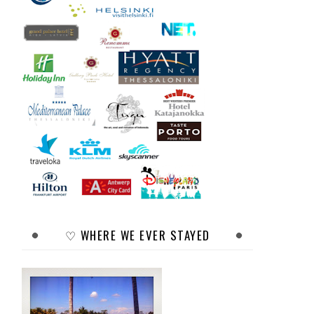
♡ WHERE WE EVER STAYED