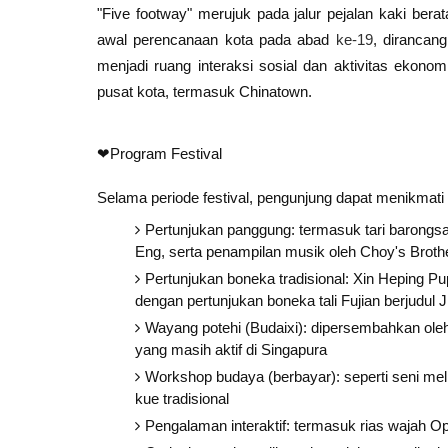
"Five footway" merujuk pada jalur pejalan kaki berat
awal perencanaan kota pada abad
ke-19
, dirancan
menjadi ruang interaksi sosial dan aktivitas ekonomi
pusat kota, termasuk Chinatown.
❤Program Festival
Selama periode festival, pengunjung dapat menikmati b
Pertunjukan panggung: termasuk tari barongsa
Eng, serta penampilan musik oleh Choy's Broth
Pertunjukan boneka tradisional: Xin Heping Pup
dengan pertunjukan boneka tali Fujian berjudul
Wayang potehi (Budaixi): dipersembahkan oleh
yang masih aktif di Singapura
Workshop budaya (berbayar): seperti seni melip
kue tradisional
Pengalaman interaktif: termasuk rias wajah Op