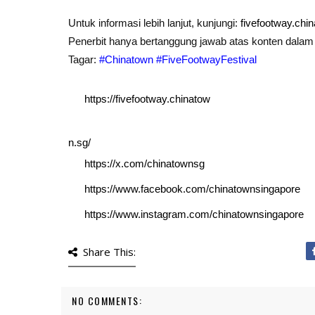
Untuk informasi lebih lanjut, kunjungi:
fivefootway.chi
Penerbit hanya bertanggung jawab atas konten dala
Tagar:
#Chinatown #FiveFootwayFestival
https://fivefootway.chinatow
n.sg/
https://x.com/chinatownsg
https://www.facebook.com/chinatownsingapore
https://www.instagram.com/chinatownsingapore
Share This:
NO COMMENTS: