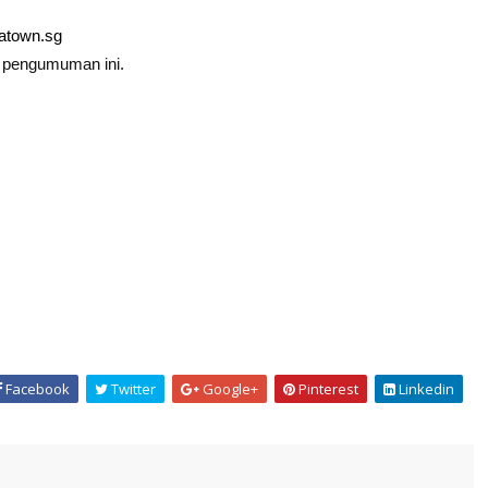
natown.sg
m pengumuman ini.
Facebook
Twitter
Google+
Pinterest
Linkedin