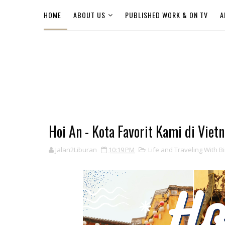
HOME
ABOUT US
PUBLISHED WORK & ON TV
A
Hoi An - Kota Favorit Kami di Viet
Jalan2Liburan
10:19 PM
Life and Traveling With Bi