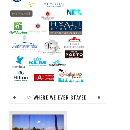
♡ WHERE WE EVER STAYED