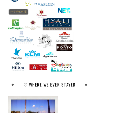
♡ WHERE WE EVER STAYED