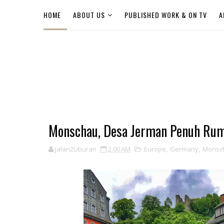
HOME
ABOUT US
PUBLISHED WORK & ON TV
A
Monschau, Desa Jerman Penuh Ruma
Jalan2Liburan
2:00 AM
Europe
,
Germany
,
Monsc