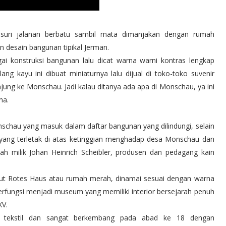
suri jalanan berbatu sambil mata dimanjakan dengan rumah
n desain bangunan tipikal Jerman.
i konstruksi bangunan lalu dicat warna warni kontras lengkap
ng kayu ini dibuat miniaturnya lalu dijual di toko-toko suvenir
ung ke Monschau. Jadi kalau ditanya ada apa di Monschau, ya ini
na.
nschau yang masuk dalam daftar bangunan yang dilindungi, selain
 yang terletak di atas ketinggian menghadap desa Monschau dan
milik Johan Heinrich Scheibler, produsen dan pedagang kain
ut Rotes Haus atau rumah merah, dinamai sesuai dengan warna
rfungsi menjadi museum yang memiliki interior bersejarah penuh
 XV.
 tekstil dan sangat berkembang pada abad ke 18 dengan