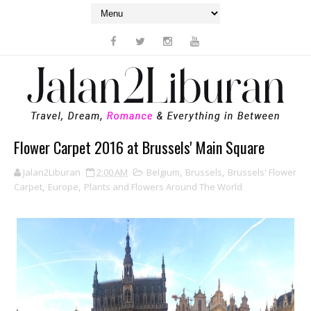
Flower Carpet 2016 at Brussels' Main Square
Jalan2Liburan
2:00 AM
Belgium
,
Brussels
,
Brussels' Flower
Carpet
,
Europe
,
Plants and Flowers Around The World