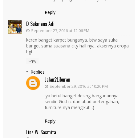
Reply
D Sukmana Adi
September 27, 2016 at 12:06 PM
keren banget karpet bunganya, btw saya suka
banget sama suasana city hall nya, aksennya eropa
bgt..
Reply
Replies
Jalan2Liburan
September 29, 2016 at 10:20 PM
iya betul banget desing bangunannya
sendiri Gothic dari abad pertengahan,
furniture nya mengikuti :)
Reply
Lina W. Sasmita