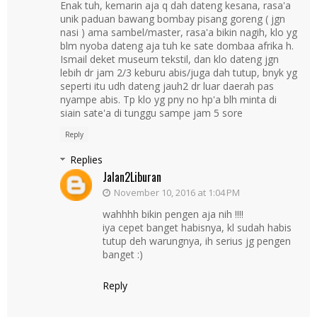
Enak tuh, kemarin aja q dah dateng kesana, rasa'a
unik paduan bawang bombay pisang goreng ( jgn
nasi ) ama sambel/master, rasa'a bikin nagih, klo yg
blm nyoba dateng aja tuh ke sate dombaa afrika h.
Ismail deket museum tekstil, dan klo dateng jgn
lebih dr jam 2/3 keburu abis/juga dah tutup, bnyk yg
seperti itu udh dateng jauh2 dr luar daerah pas
nyampe abis. Tp klo yg pny no hp'a blh minta di
siain sate'a di tunggu sampe jam 5 sore
Reply
Replies
Jalan2Liburan
November 10, 2016 at 1:04 PM
wahhhh bikin pengen aja nih !!!!
iya cepet banget habisnya, kl sudah habis
tutup deh warungnya, ih serius jg pengen
banget :)
Reply