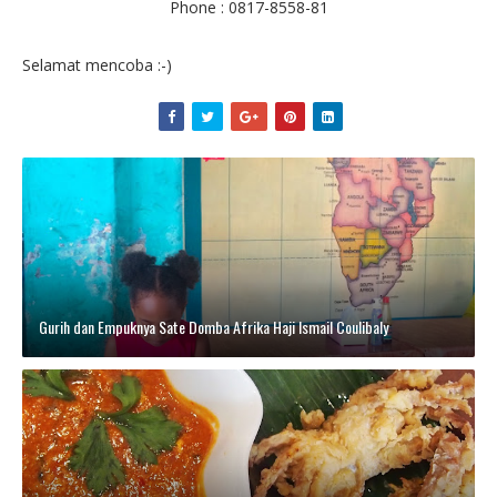
Phone : 0817-8558-81
Selamat mencoba :-)
Gurih dan Empuknya Sate Domba Afrika Haji Ismail Coulibaly