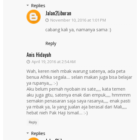
Replies
Jalan2Liburan
November 10, 2016 at 1:01 PM
cabang kali ya, namanya sama :)
Reply
Anis Hidayah
April 19, 2016 at 2:54 AM
Wah, keren nieh mbak warung satenya, ada peta
benua Afrika segala.... selain makan juga bisa belajar
ya rupanya,,, :-)
Aku belum pernah nyobain ini sate,,,, kata temen
aku juga gitu, satenya enak dan empuk,,,, hmmmm
semakin penasaran saja saya rasanya,,,, enak pasti
ya mbak ya, la yang jualan aja berasal dari Mali,,,,
hebat nieh Pak Haji Ismail.... :-)
Reply
Replies