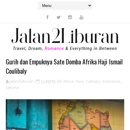
Gurih dan Empuknya Sate Domba Afrika Haji Ismail
Coulibaly
Jalan2Liburan
12:49 PM
Africa
,
Asia
,
Culinary
,
Indonesia
,
Jakarta