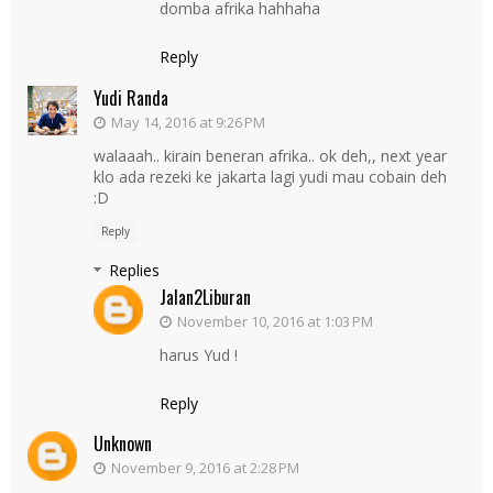
domba afrika hahhaha
Reply
Yudi Randa
May 14, 2016 at 9:26 PM
walaaah.. kirain beneran afrika.. ok deh,, next year
klo ada rezeki ke jakarta lagi yudi mau cobain deh
:D
Reply
Replies
Jalan2Liburan
November 10, 2016 at 1:03 PM
harus Yud !
Reply
Unknown
November 9, 2016 at 2:28 PM