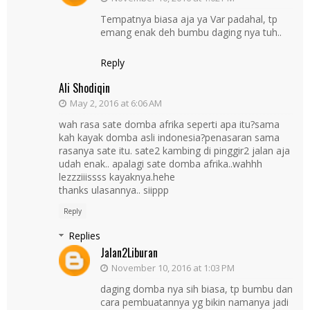
Tempatnya biasa aja ya Var padahal, tp
emang enak deh bumbu daging nya tuh..
Reply
Ali Shodiqin
May 2, 2016 at 6:06 AM
wah rasa sate domba afrika seperti apa itu?sama
kah kayak domba asli indonesia?penasaran sama
rasanya sate itu. sate2 kambing di pinggir2 jalan aja
udah enak.. apalagi sate domba afrika..wahhh
lezzziiissss kayaknya.hehe
thanks ulasannya.. siippp
Reply
Replies
Jalan2Liburan
November 10, 2016 at 1:03 PM
daging domba nya sih biasa, tp bumbu dan
cara pembuatannya yg bikin namanya jadi