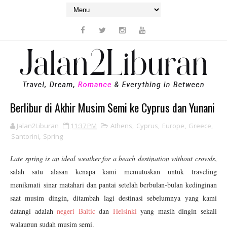
Berlibur di Akhir Musim Semi ke Cyprus dan Yunani
Jalan2Liburan
11:37 PM
Athens
,
Cyprus
,
Europe
,
Greece
,
Santorini
,
Spring
Late spring is an ideal weather for a beach destination without crowds
,
salah satu alasan kenapa kami memutuskan untuk traveling
menikmati sinar matahari dan pantai setelah berbulan-bulan kedinginan
saat musim dingin, ditambah lagi destinasi sebelumnya yang kami
datangi adalah
negeri Baltic
dan
Helsinki
yang masih dingin sekali
walaupun sudah musim semi.