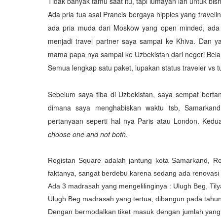
Tidak banyak tamu saat itu, tapi lumayan lah untuk bisn
Ada pria tua asal Prancis bergaya hippies yang travel
ada pria muda dari Moskow yang open minded, ada
menjadi travel partner saya sampai ke Khiva. Dan ya
mama papa nya sampai ke Uzbekistan dari negeri Bel
Semua lengkap satu paket, lupakan status traveler vs t
Sebelum saya tiba di Uzbekistan, saya sempat bertan
dimana saya menghabiskan waktu tsb, Samarkand
pertanyaan seperti hal nya Paris atau London. Kedu
choose one and not both.
Registan Square adalah jantung kota Samarkand, Reg
faktanya, sangat berdebu karena sedang ada renovasi 
Ada 3 madrasah yang mengelilinginya : Ulugh Beg, Tily
Ulugh Beg madrasah yang tertua, dibangun pada tah
Dengan bermodalkan tiket masuk dengan jumlah yang 