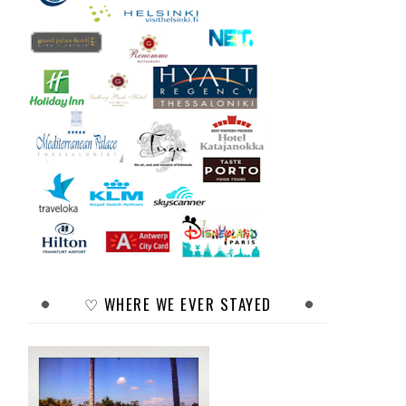
♡ WHERE WE EVER STAYED