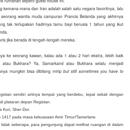
is rumahan seperti guest house ini.
ing kemana-mana dan Iran adalah salah satu negara favoritnya, lalu
 seorang wanita muda campuran Prancis Belanda yang akhirnya
ng tak terlupakan hadirnya tamu bayi berusia 1 tahun yang ikut
anda.
uris jika berada di tengah-tengah mereka.
ya ke seorang kawan, kalau ada 1 atau 2 hari ekstra, lebih baik
 atau Bukhara? Ya, Samarkand atau Bukhara selalu menjadi
anya mungkin bisa dibilang mirip
but still sometimes you have to
istan sendiri artinya tempat yang berdebu, tepat sekali dengan
di plataran depan Registan.
a Kori, Sher-Dor.
un 1417 pada masa kekuasaan Amir Timur/Tamerlane.
tidak seberapa, para pengunjung dapat melihat ruangan di dalam