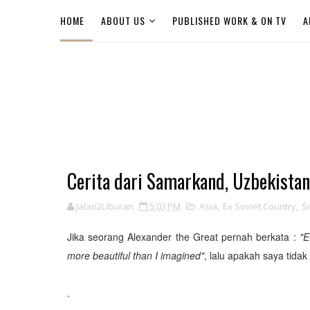
HOME
ABOUT US
PUBLISHED WORK & ON TV
A
Cerita dari Samarkand, Uzbekistan
Jalan2Liburan
5:03 PM
Asia
,
Ex Soviet Country
,
Si
Jika seorang Alexander the Great pernah berkata :
"E
more beautiful than I imagined"
, lalu apakah saya tid
.