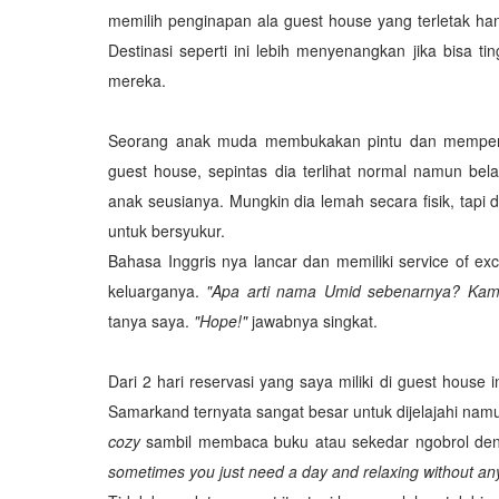
memilih penginapan ala guest house yang terletak han
Destinasi seperti ini lebih menyenangkan jika bisa 
mereka.
Seorang anak muda membukakan pintu dan memperke
guest house, sepintas dia terlihat normal namun be
anak seusianya. Mungkin dia lemah secara fisik, tapi
untuk bersyukur.
Bahasa Inggris nya lancar dan memiliki service of ex
keluarganya.
"Apa arti nama Umid sebenarnya? Kam
tanya saya.
"Hope!"
jawabnya singkat.
Dari 2 hari reservasi yang saya miliki di guest house 
Samarkand ternyata sangat besar untuk dijelajahi nam
cozy
sambil membaca buku atau sekedar ngobrol den
sometimes you just need a day and relaxing without any 