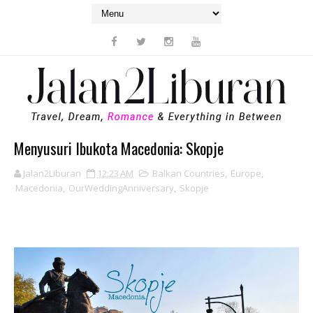
Menyusuri Ibukota Macedonia: Skopje
Jalan2Liburan
12:23 AM
Balkan Countries
,
Europe
,
Macedonia
,
OurWeddingAnniversary
,
Skopje