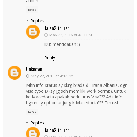
aminn
Reply
Replies
Jalan2Liburan
May 22, 2016 at 4:31 PM
ikut mendoakan :)
Reply
Unknown
May 22, 2016 at 4:12 PM
Mhn info status sy skrg brada d Tirana Albania, dgn
visa type D (sy jg sdh memiliki work permit). Untuk
ke Macedonia apakah perlu urus Visa??? Ada info
bgmn sy dpt brkunjung k Macedonia??? Trmksh.
Reply
Replies
Jalan2Liburan
May 22, 2016 at 4:31 PM