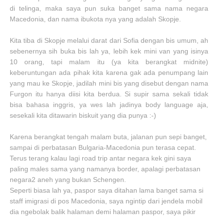
di telinga, maka saya pun suka banget sama nama negara
Macedonia, dan nama ibukota nya yang adalah Skopje.
Kita tiba di Skopje melalui darat dari Sofia dengan bis umum, ah
sebenernya sih buka bis lah ya, lebih kek mini van yang isinya
10 orang, tapi malam itu (ya kita berangkat midnite)
keberuntungan ada pihak kita karena gak ada penumpang lain
yang mau ke Skopje, jadilah mini bis yang disebut dengan nama
Furgon itu hanya diisi kita berdua. Si supir sama sekali tidak
bisa bahasa inggris, ya wes lah jadinya body language aja,
sesekali kita ditawarin biskuit yang dia punya :-)
Karena berangkat tengah malam buta, jalanan pun sepi banget,
sampai di perbatasan Bulgaria-Macedonia pun terasa cepat.
Terus terang kalau lagi road trip antar negara kek gini saya
paling males sama yang namanya border, apalagi perbatasan
negara2 aneh yang bukan Schengen.
Seperti biasa lah ya, paspor saya ditahan lama banget sama si
staff imigrasi di pos Macedonia, saya ngintip dari jendela mobil
dia ngebolak balik halaman demi halaman paspor, saya pikir