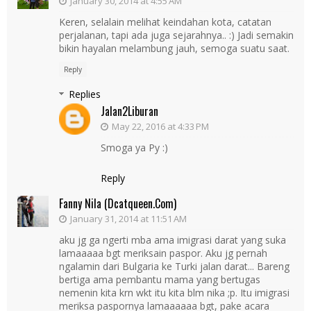
January 30, 2014 at 4:55 AM
Keren, selalain melihat keindahan kota, catatan
perjalanan, tapi ada juga sejarahnya.. :) Jadi semakin
bikin hayalan melambung jauh, semoga suatu saat.
Reply
Replies
Jalan2Liburan
May 22, 2016 at 4:33 PM
Smoga ya Py :)
Reply
Fanny Nila (dcatqueen.com)
January 31, 2014 at 11:51 AM
aku jg ga ngerti mba ama imigrasi darat yang suka
lamaaaaa bgt meriksain paspor. Aku jg pernah
ngalamin dari Bulgaria ke Turki jalan darat... Bareng
bertiga ama pembantu mama yang bertugas
nemenin kita krn wkt itu kita blm nika ;p. Itu imigrasi
meriksa paspornya lamaaaaaa bgt, pake acara