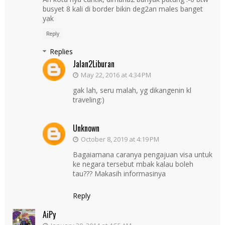
busyet 8 kali di border bikin deg2an males banget
yak
Reply
Replies
Jalan2Liburan
May 22, 2016 at 4:34 PM
gak lah, seru malah, yg dikangenin kl
traveling:)
Unknown
October 8, 2019 at 4:19 PM
Bagaiamana caranya pengajuan visa untuk
ke negara tersebut mbak kalau boleh
tau??? Makasih informasinya
Reply
AiPy