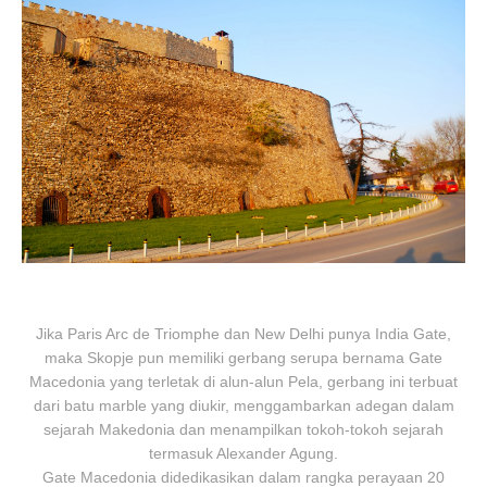
Jika Paris Arc de Triomphe dan New Delhi punya India Gate,
maka Skopje pun memiliki gerbang serupa bernama Gate
Macedonia yang terletak di alun-alun Pela, gerbang ini terbuat
dari batu marble yang diukir, menggambarkan adegan dalam
sejarah Makedonia dan menampilkan tokoh-tokoh sejarah
termasuk Alexander Agung.
Gate Macedonia didedikasikan dalam rangka perayaan 20