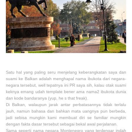
Satu hal yang paling seru menjelang keberangkatan saya dan
suami ke Balkan adalah menghapal nama ibukota dari negara-
negara tersebut, well tepatnya ini PR saya sih, kalau otak suami
keknya emang udah template bener ama nama2 ibukota dunia
dan kode bandaranya (yup, he s that freak).
Di Balkan, walaupun jarak antar perbatasannya tidak terlalu
jauh, namun bahasa dan bahkan mata uangnya pun berbeda,
jadi sebisa mungkin kami membuat diri se familiar mungkin
dengan fakta dasar tersebut sebagai bekal awal perjalanan.
Sama seperti nama negara Montenegro yang terdengar indah