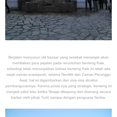
Berjalan menyusuri old bazaar yang sesekali menanjak akan
menibakan para pejalan pada reruntuhan benteng Kale,
arkeologi telah menunjukkan bahwa benteng Kale ini telah ada
sejak zaman prasejarah, selama Neolitik dan Zaman Perunggu
Awal, hal ini digambarkan dari sisa-sisa struktur
pembangunannya. Karena posisi nya yang strategis, benteng ini
menjadi saksi bisu ketika Skopje dikepung dan diserang secara
barbar oleh pihak Turki sampai dengan penguasa Serbia.