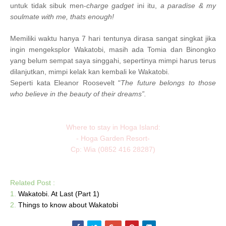
untuk tidak sibuk men-
charge gadget
ini itu,
a paradise & my
soulmate with me, thats enough!
Memiliki waktu hanya 7 hari tentunya dirasa sangat singkat jika
ingin mengeksplor Wakatobi, masih ada Tomia dan Binongko
yang belum sempat saya singgahi, sepertinya mimpi harus terus
dilanjutkan, mimpi kelak kan kembali ke Wakatobi.
“
Seperti kata Eleanor Roosevelt
The future belongs to those
who believe in the beauty of their dreams”.
Where to stay in Hoga Island:
- Hoga Garden Resort-
Cp: Wia (
0852 416 28287)
Related Post :
1.
Wakatobi. At Last (Part 1)
2.
Things to know about Wakatobi