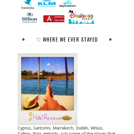
♡ WHERE WE EVER STAYED
Cyprus, Santorini, Marrakech, Dublin, Vilnius,
Tallinn, Riga, Helsinki...just some of the places that