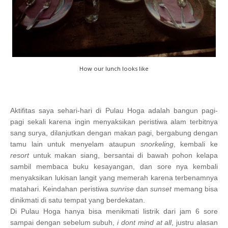
How our lunch looks like
Aktifitas saya sehari-hari di Pulau Hoga adalah bangun pagi-
pagi sekali karena ingin menyaksikan peristiwa alam terbitnya
sang surya, dilanjutkan dengan makan pagi, bergabung dengan
tamu lain untuk menyelam ataupun
snorkeling
, kembali ke
resort
untuk makan siang, bersantai di bawah pohon kelapa
sambil membaca buku kesayangan, dan sore nya kembali
menyaksikan lukisan langit yang memerah karena terbenamnya
matahari. Keindahan peristiwa
sunrise
dan
sunset
memang bisa
dinikmati di satu tempat yang berdekatan.
Di Pulau Hoga hanya bisa menikmati listrik dari jam 6 sore
sampai dengan sebelum subuh,
i dont mind at all
, justru alasan