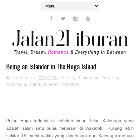
Being an Islander in The Hoga Island
Jalan2Liburan
6:22 PM
Asia
,
ComingHomeTrip
,
Hoga
,
Indonesia
,
Island
,
Sulawesi
,
Wakatobi
Pulau Hoga terletak di sebelah timur Pulau Kaledupa yang
adalah salah satu pulau terbesar di Wakatobi. Kurang lebih
sekitar 15 menit waktu yang diperlukan dari Kaledupa menuju