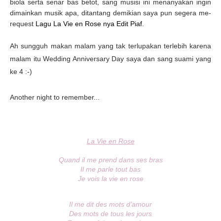
biola serta senar bas betot, sang musisi ini menanyakan ingin
dimainkan musik apa, ditantang demikian saya pun segera me-
request
Lagu La Vie en Rose nya Edit Piaf
.
Ah sungguh makan malam yang tak terlupakan terlebih karena
malam itu Wedding Anniversary Day saya dan sang suami yang
ke 4 :-)
Another night to remember...
La Vie en Rose
Quand il me prend dans ses bras
Il me parle tout bas
Je vois la vie en rose
Il me dit des mots d’amour
Des mots de tous les jours