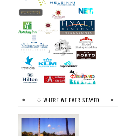
♡ WHERE WE EVER STAYED