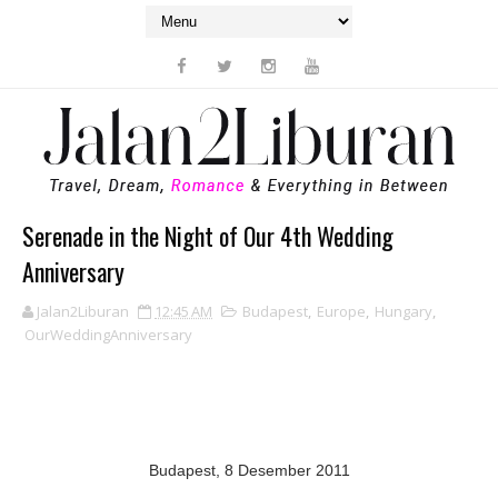
Serenade in the Night of Our 4th Wedding
Anniversary
Jalan2Liburan
12:45 AM
Budapest
,
Europe
,
Hungary
,
OurWeddingAnniversary
Budapest, 8 Desember 2011