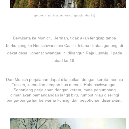
(photo on top is a courtesy of google, thanks)
Berwisata ke Munich, Jerman, tidak akan lengkap tanpa
berkunjung ke Neuschwanstein Castle. Istana di atas gunung, di
dekat desa Hohenschwangau ini dibangun Raja Ludwig II pada
abad ke-19.
Dari Munich perjalanan dapat dilanjutkan dengan kereta menuju
Fussen, kemudian dengan bus menuju Hohenschwangau.
Sepanjang perjalanan dengan kereta, mata penumpang
dimanjakan pemandangan langit biru, rumput hijau diselingi
bunga-bunga liar berwarna kuning, dan pepohonan disana-sini.