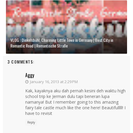
VLOG : Dinkelsbühl, Charming Little Town in Germany | Best City in
Romantic Road | Romantische Straße
3 COMMENTS:
Aggy
January 16, 2013 at 2:29 PM
Kak, kayaknya aku dah pernah kesini deh waktu high
school trip ke Jerman dulu tapi beneran lupa
namanya! But I remember going to this amazing
fairy tale castle much like the one here! Beautifulllll! I
have to revisit
Reply