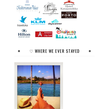
♡ WHERE WE EVER STAYED