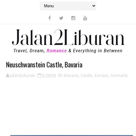
Neuschwanstein Castle, Bavaria
Jalan2Liburan
5:19 PM
Bavaria
,
Castle
,
Europe
,
Germany