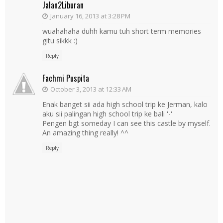
Jalan2Liburan
January 16, 2013 at 3:28 PM
wuahahaha duhh kamu tuh short term memories
gitu sikkk :)
Reply
Fachmi Puspita
October 3, 2013 at 12:33 AM
Enak banget sii ada high school trip ke Jerman, kalo
aku sii palingan high school trip ke bali '-'
Pengen bgt someday I can see this castle by myself.
An amazing thing really! ^^
Reply