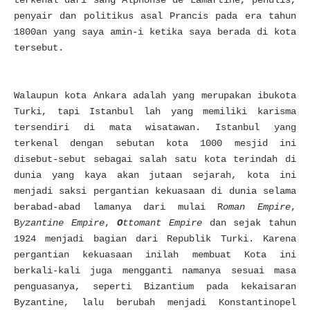
terkenal dari sang Alphonse de Lamartine, penulis,
penyair dan politikus asal Prancis pada era tahun
1800an yang saya amin-i ketika saya berada di kota
tersebut.
Walaupun kota Ankara adalah yang merupakan ibukota
Turki, tapi Istanbul lah yang memiliki karisma
tersendiri di mata wisatawan. Istanbul yang
terkenal dengan sebutan kota 1000 mesjid ini
disebut-sebut sebagai salah satu kota terindah di
dunia yang kaya akan jutaan sejarah, kota ini
menjadi saksi pergantian kekuasaan di dunia selama
berabad-abad lamanya dari mulai R
oman Empire
,
B
yzantine Empire
,
O
ttomant Empire
dan sejak tahun
1924 menjadi bagian dari Republik Turki. Karena
pergantian kekuasaan inilah membuat Kota ini
berkali-kali juga mengganti namanya sesuai masa
penguasanya, seperti Bizantium pada kekaisaran
Byzantine, lalu berubah menjadi Konstantinopel