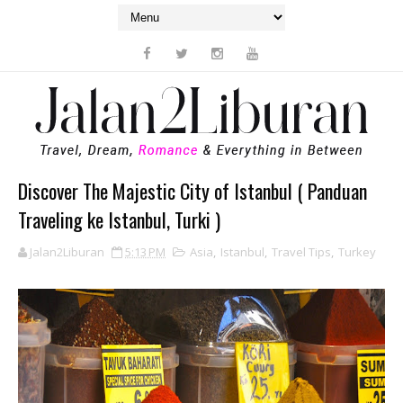
Discover The Majestic City of Istanbul ( Panduan
Traveling ke Istanbul, Turki )
Jalan2Liburan
5:13 PM
Asia
,
Istanbul
,
Travel Tips
,
Turkey