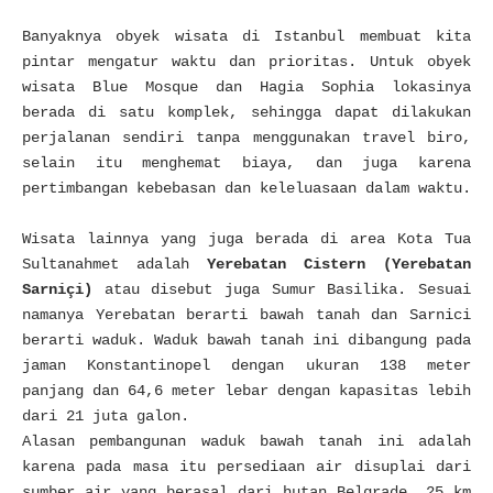
Banyaknya obyek wisata di Istanbul membuat kita
pintar mengatur waktu dan prioritas. Untuk obyek
wisata Blue Mosque dan Hagia Sophia lokasinya
berada di satu komplek, sehingga dapat dilakukan
perjalanan sendiri tanpa menggunakan travel biro,
selain itu menghemat biaya, dan juga karena
pertimbangan kebebasan dan keleluasaan dalam waktu.
Wisata lainnya yang juga berada di area Kota Tua
Sultanahmet adalah
Yerebatan Cistern (Yerebatan
Sarniçi)
atau disebut juga Sumur Basilika. Sesuai
namanya Yerebatan berarti bawah tanah dan Sarnici
berarti waduk. Waduk bawah tanah ini dibangung pada
jaman Konstantinopel dengan ukuran 138 meter
panjang dan 64,6 meter lebar dengan kapasitas lebih
dari 21 juta galon.
Alasan pembangunan waduk bawah tanah ini adalah
karena p
ada masa itu persediaan air disuplai dari
sumber air yang berasal dari hutan Belgrade, 25 km