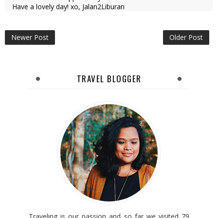
Have a lovely day! xo, Jalan2Liburan
Newer Post
Older Post
TRAVEL BLOGGER
Traveling is our passion and so far we visited 79