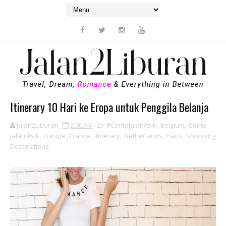
Itinerary 10 Hari ke Eropa untuk Penggila Belanja
Jalan2Liburan
2:00 AM
#CeritaJalanAsik
,
Belgium
,
Cerita
Jalan Asik
,
Europe
,
France
,
Itinerary
,
Netherlands
,
Paris
,
Shopping
Destinations