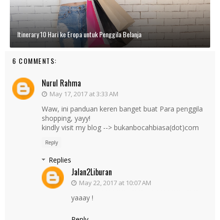
Itinerary 10 Hari ke Eropa untuk Penggila Belanja
6 COMMENTS:
Nurul Rahma
May 17, 2017 at 3:33 AM
Waw, ini panduan keren banget buat Para penggila
shopping, yayy!
kindly visit my blog --> bukanbocahbiasa(dot)com
Reply
Replies
Jalan2Liburan
May 22, 2017 at 10:07 AM
yaaay !
Reply