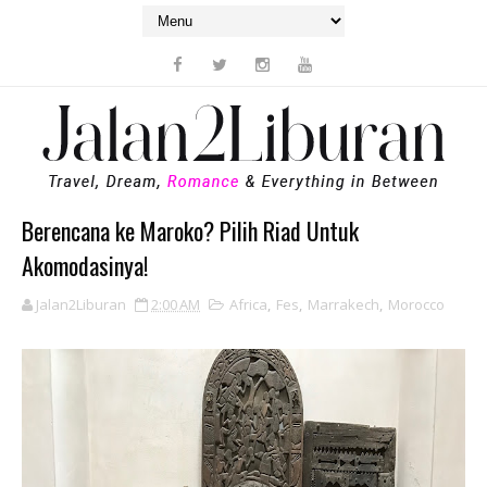
Berencana ke Maroko? Pilih Riad Untuk
Akomodasinya!
Jalan2Liburan
2:00 AM
Africa
,
Fes
,
Marrakech
,
Morocco