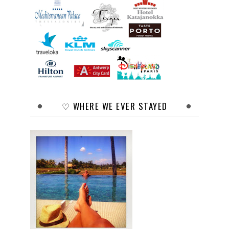
♡ WHERE WE EVER STAYED