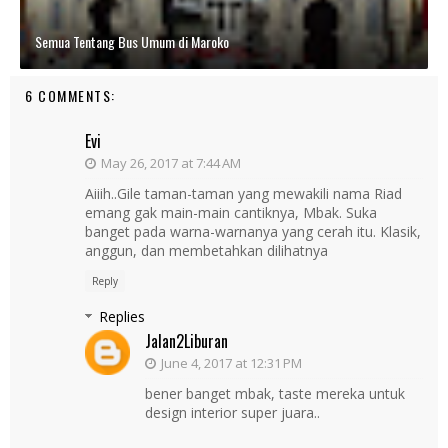
Semua Tentang Bus Umum di Maroko
6 COMMENTS:
Evi
May 26, 2017 at 7:44 AM
Aiiih..Gile taman-taman yang mewakili nama Riad
emang gak main-main cantiknya, Mbak. Suka
banget pada warna-warnanya yang cerah itu. Klasik,
anggun, dan membetahkan dilihatnya
Reply
Replies
Jalan2Liburan
June 4, 2017 at 12:31 PM
bener banget mbak, taste mereka untuk
design interior super juara..