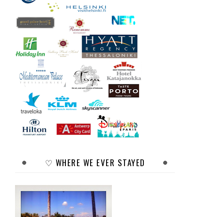
♡ WHERE WE EVER STAYED