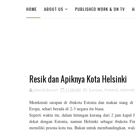
HOME
ABOUT US
PUBLISHED WORK & ON TV
A
Resik dan Apiknya Kota Helsinki
Jalan2Liburan
11:00 AM
Europe
,
Finland
,
Helsinki
Menikmati sarapan di ibukota Estonia dan makan siang di 
Eropa, sehari berada di 2-3 negara itu biasa.
Seperti waktu itu, dalam hitungan kurang dari 2 jam kapal 
dekat dengan Estonia, namun Helsinki sebagai ibukota Fi
memiliki pesona kota tua. Bukan untuk membandingkan, wala