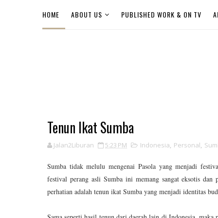
HOME
ABOUT US
PUBLISHED WORK & ON TV
A
Tenun Ikat Sumba
Jalan2Liburan
5:23 PM
Indonesia
,
Personal
,
Sum
Sumba tidak melulu mengenai Pasola yang menjadi festival
festival perang asli Sumba ini memang sangat eksotis dan 
perhatian adalah tenun ikat Sumba yang menjadi identitas b
Sama seperti hasil tenun dari daerah lain di Indonesia, mak