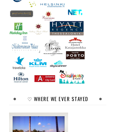
♡ WHERE WE EVER STAYED