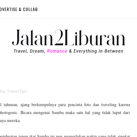
DVERTISE & COLLAB
ba
,
Travel Tips
 tahunan, ajang berkumpulnya para pencinta foto dan traveling karena
photogenic. Bicara mengenai Sumba maka satu hal yang tidak luput dari
udaya mereka.
a pembuatan tenun ikat Sumba ini pun memerlukan waktu yang tidak singkat