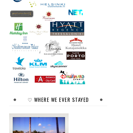
♡ WHERE WE EVER STAYED