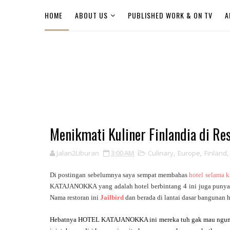
HOME
ABOUT US
PUBLISHED WORK & ON TV
A
Menikmati Kuliner Finlandia di Re
Jalan2Liburan
3:00 AM
Culinary
,
Europe
,
Finland
,
Di postingan sebelumnya saya sempat membahas
hotel selama k
KATAJANOKKA yang adalah hotel berbintang 4 ini juga punya r
Nama restoran ini
Jailbird
dan berada di lantai dasar bangunan h
Hebatnya HOTEL KATAJANOKKA ini mereka tuh gak mau ngumpet-