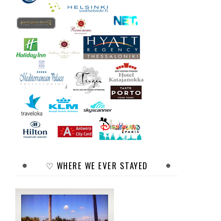
♡ WHERE WE EVER STAYED