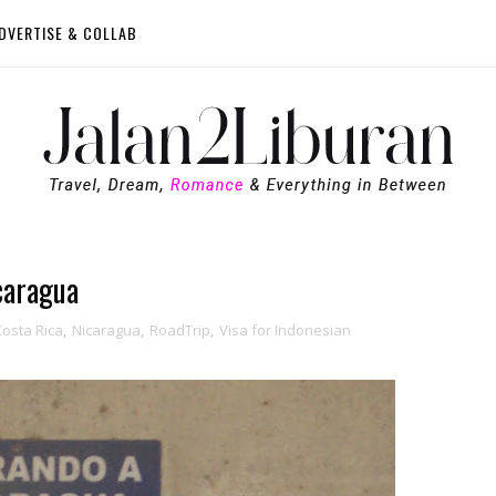
DVERTISE & COLLAB
caragua
Costa Rica
,
Nicaragua
,
RoadTrip
,
Visa for Indonesian