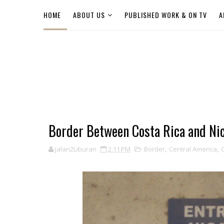
HOME
ABOUT US
PUBLISHED WORK & ON TV
A
Border Between Costa Rica and Ni
Jalan2Liburan
2:11 PM
Border
,
Central America
,