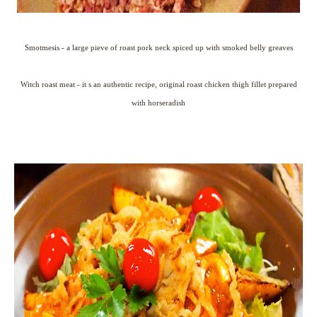
Smotmesis - a large pieve of roast pork neck spiced up with smoked belly greaves
Witch roast meat - it s an authentic recipe, original roast chicken thigh fillet prepared
with horseradish