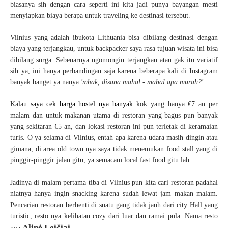
biasanya sih dengan cara seperti ini kita jadi punya bayangan mesti
menyiapkan biaya berapa untuk traveling ke destinasi tersebut.
Vilnius yang adalah ibukota Lithuania bisa dibilang destinasi dengan
biaya yang terjangkau, untuk backpacker saya rasa tujuan wisata ini bisa
dibilang surga. Sebenarnya ngomongin terjangkau atau gak itu variatif
sih ya, ini hanya perbandingan saja karena beberapa kali di Instagram
banyak banget ya nanya
'mbak, disana mahal - mahal apa murah?'
Kalau
saya cek harga hostel nya banyak
kok yang hanya €7 an per
malam dan untuk makanan utama di restoran yang bagus pun banyak
yang sekitaran €5 an, dan lokasi restoran ini pun terletak di keramaian
turis. O ya selama di Vilnius, entah apa karena udara masih dingin atau
gimana, di area old town nya saya tidak menemukan food stall yang di
pinggir-pinggir jalan gitu, ya semacam local fast food gitu lah.
Jadinya di malam pertama tiba di Vilnius pun kita cari restoran padahal
niatnya hanya ingin snacking karena sudah lewat jam makan malam.
Pencarian restoran berhenti di suatu gang tidak jauh dari city Hall yang
turistic, resto nya kelihatan cozy dari luar dan ramai pula. Nama resto
Alinė Leičiai
.