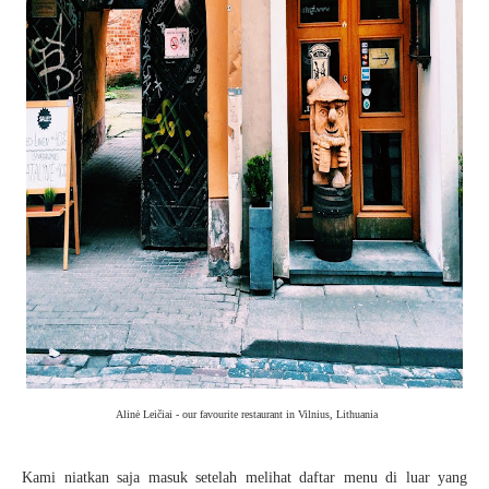
Alinė Leičiai - our favourite restaurant in Vilnius, Lithuania
Kami niatkan saja masuk setelah melihat daftar menu di luar yang