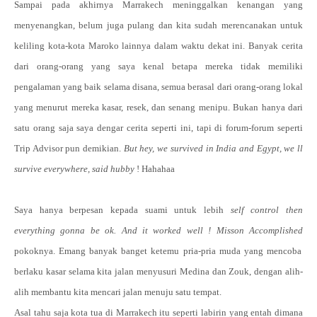
Sampai pada akhirnya Marrakech meninggalkan kenangan yang
menyenangkan, belum juga pulang dan kita sudah merencanakan untuk
keliling kota-kota Maroko lainnya dalam waktu dekat ini. Banyak cerita
dari orang-orang yang saya kenal betapa mereka tidak memiliki
pengalaman yang baik selama disana, semua berasal dari orang-orang lokal
yang menurut mereka kasar, resek, dan senang menipu. Bukan hanya dari
satu orang saja saya dengar cerita seperti ini, tapi di forum-forum seperti
Trip Advisor pun demikian.
But hey, we survived in India and Egypt, we ll
survive everywhere, said hubby
! Hahahaa
Saya hanya berpesan kepada suami untuk lebih
self control then
everything gonna be ok. And it worked well !
Misson Accomplished
pokoknya. Emang banyak banget ketemu pria-pria muda yang mencoba
berlaku kasar selama kita jalan menyusuri Medina dan Zouk, dengan alih-
alih membantu kita mencari jalan menuju satu tempat.
Asal tahu saja kota tua di Marrakech itu seperti labirin yang entah dimana