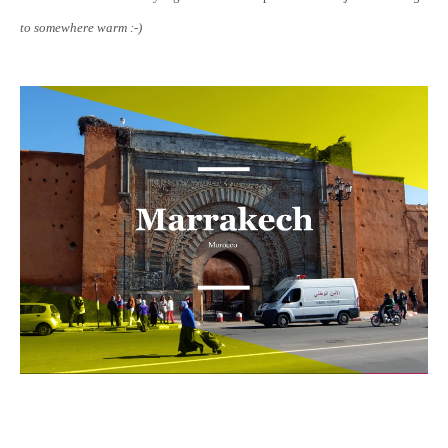
to somewhere warm :-)