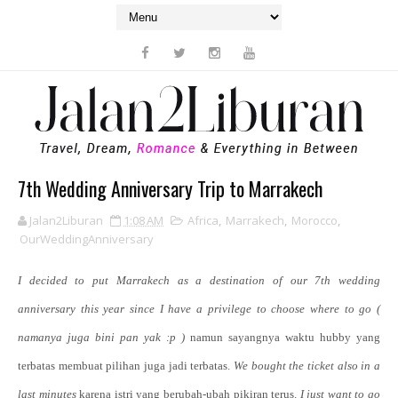
7th Wedding Anniversary Trip to Marrakech
Jalan2Liburan
1:08 AM
Africa
,
Marrakech
,
Morocco
,
OurWeddingAnniversary
I decided to put Marrakech as a destination of our 7th wedding
anniversary this year since I have a privilege to choose where to go (
namanya juga bini pan yak :p )
namun sayangnya waktu hubby yang
terbatas membuat pilihan juga jadi terbatas.
We bought the ticket also in a
last minutes
karena istri yang berubah-ubah pikiran terus.
I just want to go