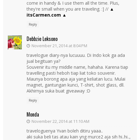
come in handy & I use them all the time. Plus,
they're small when you are traveling. :] //
▲
itsCarmen.com ▲
Reply
Debbzie Leksono
November 21, 2014 at 8:04 PM
travelogue diary-nya lucuuuu. Di Indo kok ga ada
jual begituan ya?
Souvenir itu my middle name, hahaha. Karena tiap
travelling pasti heboh tiap liat toko souvenir.
Maunya borong apa aja yang keliatan lucu. Mulai
magnet, gantungan kunci, T-shirt, shot glass, dll.
Akhirnya suka buat giveaway :D
Reply
Monda
November 22, 2014 at 11:10 AM
traveloguenya Yvan boleh ditiru yaaa..
aki suka beli tas atau kain yng murce2 aja sih hi..hi..,