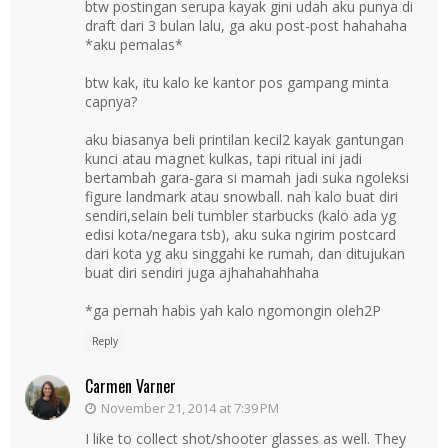
btw postingan serupa kayak gini udah aku punya di
draft dari 3 bulan lalu, ga aku post-post hahahaha
*aku pemalas*
btw kak, itu kalo ke kantor pos gampang minta
capnya?
aku biasanya beli printilan kecil2 kayak gantungan
kunci atau magnet kulkas, tapi ritual ini jadi
bertambah gara-gara si mamah jadi suka ngoleksi
figure landmark atau snowball. nah kalo buat diri
sendiri,selain beli tumbler starbucks (kalo ada yg
edisi kota/negara tsb), aku suka ngirim postcard
dari kota yg aku singgahi ke rumah, dan ditujukan
buat diri sendiri juga ajhahahahhaha
*ga pernah habis yah kalo ngomongin oleh2P
Reply
Carmen Varner
November 21, 2014 at 7:39 PM
I like to collect shot/shooter glasses as well. They