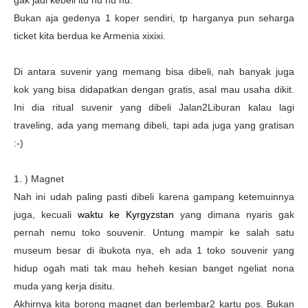
gak jadi kebeli itu hu hu hu.
Bukan aja gedenya 1 koper sendiri, tp harganya pun seharga
ticket kita berdua ke Armenia xixixi.
Di antara suvenir yang memang bisa dibeli, nah banyak juga
kok yang bisa didapatkan dengan gratis, asal mau usaha dikit.
Ini dia ritual suvenir yang dibeli Jalan2Liburan kalau lagi
traveling, ada yang memang dibeli, tapi ada juga yang gratisan
:-)
1. ) Magnet
Nah ini udah paling pasti dibeli karena gampang ketemuinnya
juga, kecuali
waktu ke Kyrgyzstan
yang dimana nyaris gak
pernah nemu toko souvenir. Untung mampir ke salah satu
museum besar di ibukota nya, eh ada 1 toko souvenir yang
hidup ogah mati tak mau heheh kesian banget ngeliat nona
muda yang kerja disitu.
Akhirnya kita borong magnet dan berlembar2 kartu pos. Bukan