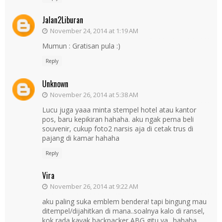
Jalan2Liburan
November 24, 2014 at 1:19 AM
Mumun : Gratisan pula :)
Reply
Unknown
November 26, 2014 at 5:38 AM
Lucu juga yaaa minta stempel hotel atau kantor
pos, baru kepikiran hahaha. aku ngak perna beli
souvenir, cukup foto2 narsis aja di cetak trus di
pajang di kamar hahaha
Reply
Vira
November 26, 2014 at 9:22 AM
aku paling suka emblem bendera! tapi bingung mau
ditempel/dijahitkan di mana..soalnya kalo di ransel,
kok rada kayak backpacker ABG gitu ya.. hahaha..