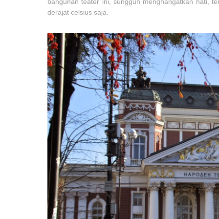
bangunan teater ini, sungguh menghangatkan hati, te
derajat celsius saja.