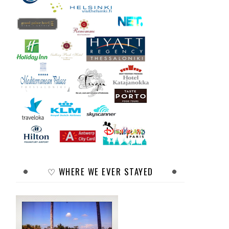
♡ WHERE WE EVER STAYED