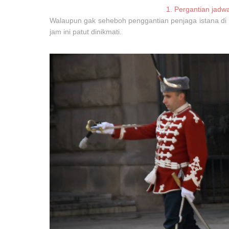
1. Pergantian jadw
Walaupun gak seheboh penggantian penjaga istana di L
jam ini patut dinikmati.