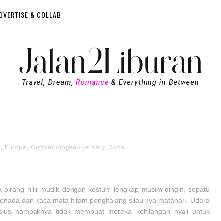
DVERTISE & COLLAB
a
,
Europe
,
OurWeddingAnniversary
,
Sofia
irang hilir mudik dengan kostum lengkap musim dingin, sepatu
a senada dan kaca mata hitam penghalang silau nya matahari. Udara
sius nampaknya tidak membuat mereka kehilangan nyali untuk