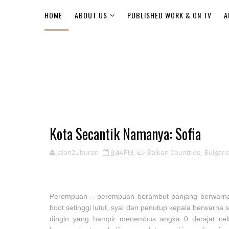
HOME
ABOUT US
PUBLISHED WORK & ON TV
A
Kota Secantik Namanya: Sofia
Jalan2Liburan
9:44 PM
Balkan Countries
,
Bulgari
Perempuan – perempuan berambut panjang berwarna p
boot setinggi lutut, syal dan penutup kepala berwarn
dingin yang hampir menembus angka 0 derajat cel