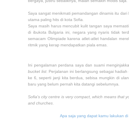
bergaya, justru sebaliknya, malah semakin modis saja.
Saya sangat menikmati pemandangan dinamis itu dari bal
utama paling hits di kota Sofia.
Saya masih harus mencubit kulit tangan saya memast
di ibukota Bulgaria ini, negara yang nyaris tidak te
semacam Olimpiade karena atlet-atlet handalan mere
ritmik yang kerap mendapatkan piala emas.
Ini pengalaman perdana saya dan suami menginjakkan
bucket list
. Perjalanan ini berlangsung sebagai hadia
ke 6, seperti janji kita berdua, sebisa mungkin di u
baru yang belum pernah kita datangi sebelumnya.
Sofia's city centre is very compact, which means that yo
and churches
.
Apa saja yang dapat kamu lakukan di S