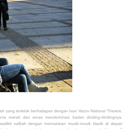
lah yang terletak berhadapan dengan Ivan Vazov National Theatre,
rna merah dan emas mendominasi badan dinding-dindingnya.
sedikit nafkah dengan memainkan musik-musik klasik di depan