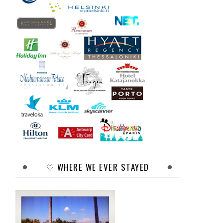
♡ WHERE WE EVER STAYED