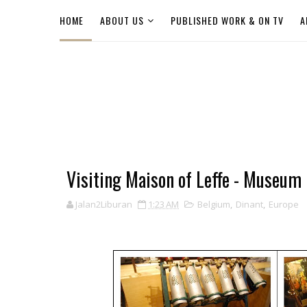
HOME
ABOUT US
PUBLISHED WORK & ON TV
A
Visiting Maison of Leffe - Museum 
Jalan2Liburan
1:23 AM
Belgium
,
Dinant
,
Europe