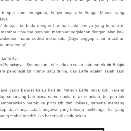
el tempat kami menginap, hanya saja ada Sungai Meuse yang
inya.
7 derajat, berbeda dengan hari-hari sebelumnya yang berada di
matahari tiba-tiba bersinar,
membuat perjalanan dengan jalan kaki
alaupun harus sedikit menanjak.
(
Saya anggap sinar matahari
)
ng universe :p
Leffe itu.
 Prancisnya. Sedangkan Leffe adalah salah satu merek bir Belgia
ra penghasil bir nomor satu dunia, dan Leffe adalah salah satu
a, saya yakin banget kalau hari itu Maison Leffe buka kok, karena
tup sepanjang hari biasa namun buka di akhir pekan, bel pun tak
 memberanikan membuka pintu tsb dan voilaaa, ternyata memang
pi dan hanya ada 1 pegawai yang bekerja multifungsi, hal yang
ang mahal terlebih jika bekerja di akhir pekan.