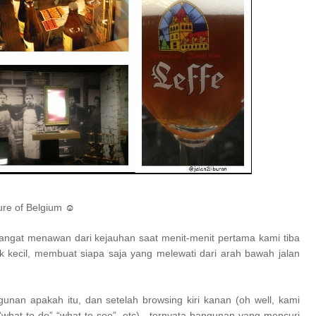
☺
sure of Belgium
 sangat menawan dari kejauhan saat menit-menit pertama kami tiba
k kecil, membuat siapa saja yang melewati dari arah bawah jalan
gunan apakah itu, dan s
etelah browsing kiri kanan (oh well, kami
hat to do” “what to see”, etc) , ternyata bangunan yang mencuri