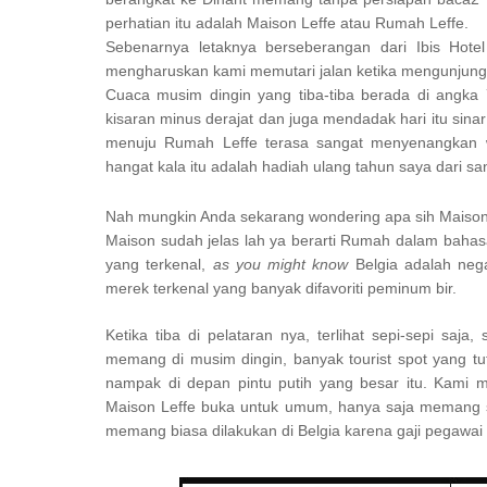
perhatian itu adalah Maison Leffe atau Rumah Leffe.
Sebenarnya letaknya berseberangan dari Ibis Hot
mengharuskan kami memutari jalan ketika mengunjung
Cuaca musim dingin yang tiba-tiba berada di angka 
kisaran minus derajat dan juga mendadak hari itu sinar 
menuju Rumah Leffe terasa sangat menyenangkan w
hangat kala itu adalah hadiah ulang tahun saya dari sa
Nah mungkin Anda sekarang wondering apa sih Maison 
Maison sudah jelas lah ya berarti Rumah dalam bahasa
yang terkenal,
as you might know
Belgia adalah nega
merek terkenal yang banyak difavoriti peminum bir.
Ketika tiba di pelataran nya, terlihat sepi-sepi saj
memang di musim dingin, banyak tourist spot yang tu
nampak di depan pintu putih yang besar itu. Kami
Maison Leffe buka untuk umum, hanya saja memang se
memang biasa dilakukan di Belgia karena gaji pegawai y