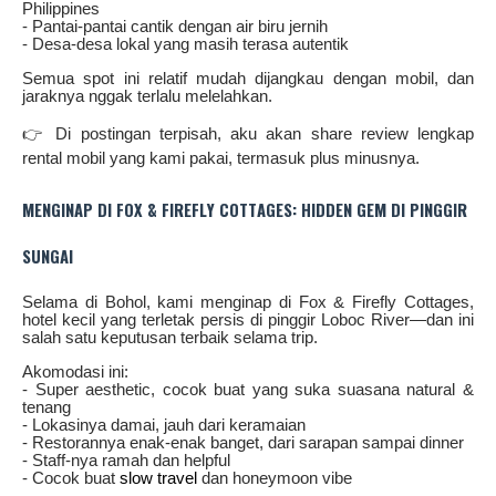
Philippines
- Pantai-pantai cantik dengan air biru jernih
- Desa-desa lokal yang masih terasa autentik
Semua spot ini relatif mudah dijangkau dengan mobil, dan
jaraknya nggak terlalu melelahkan.
👉 Di postingan terpisah, aku akan share review lengkap
rental mobil yang kami pakai, termasuk plus minusnya.
MENGINAP DI FOX & FIREFLY COTTAGES: HIDDEN GEM DI PINGGIR
SUNGAI
Selama di Bohol, kami menginap di Fox & Firefly Cottages,
hotel kecil yang terletak persis di pinggir Loboc River—dan ini
salah satu keputusan terbaik selama trip.
Akomodasi ini:
- Super aesthetic, cocok buat yang suka suasana natural &
tenang
- Lokasinya damai, jauh dari keramaian
- Restorannya enak-enak banget, dari sarapan sampai dinner
- Staff-nya ramah dan helpful
- Cocok buat
slow travel
dan honeymoon vibe