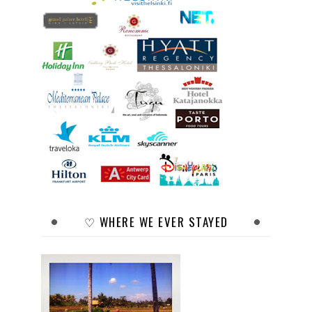
♡ WHERE WE EVER STAYED