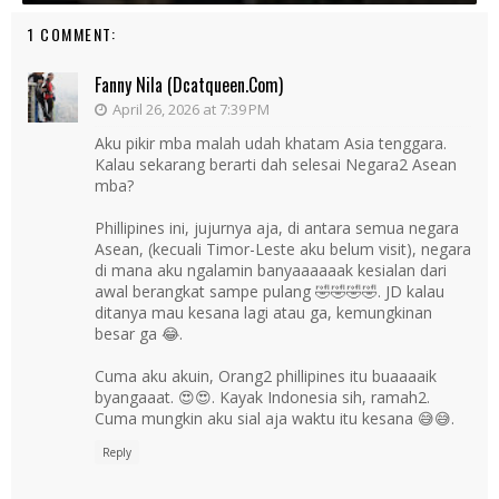
1 COMMENT:
Fanny Nila (dcatqueen.com)
April 26, 2026 at 7:39 PM
Aku pikir mba malah udah khatam Asia tenggara.
Kalau sekarang berarti dah selesai Negara2 Asean
mba?
Phillipines ini, jujurnya aja, di antara semua negara
Asean, (kecuali Timor-Leste aku belum visit), negara
di mana aku ngalamin banyaaaaaak kesialan dari
awal berangkat sampe pulang 🤣🤣🤣🤣. JD kalau
ditanya mau kesana lagi atau ga, kemungkinan
besar ga 😂.
Cuma aku akuin, Orang2 phillipines itu buaaaaik
byangaaat. 😍😍. Kayak Indonesia sih, ramah2.
Cuma mungkin aku sial aja waktu itu kesana 😅😅.
Reply