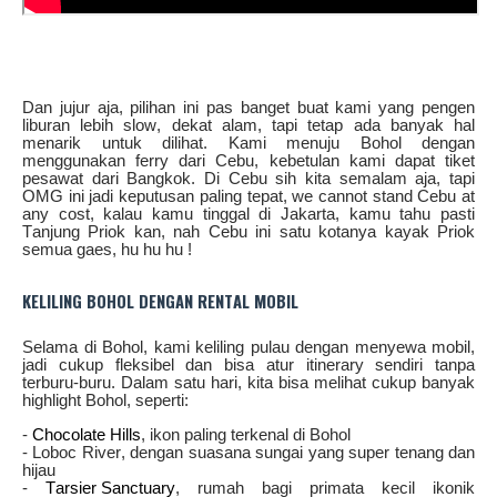
Dan jujur aja, pilihan ini pas banget buat kami yang pengen
liburan lebih slow, dekat alam, tapi tetap ada banyak hal
menarik untuk dilihat. Kami menuju Bohol dengan
menggunakan ferry dari Cebu, kebetulan kami dapat tiket
pesawat dari Bangkok. Di Cebu sih kita semalam aja, tapi
OMG ini jadi keputusan paling tepat, we cannot stand Cebu at
any cost, kalau kamu tinggal di Jakarta, kamu tahu pasti
Tanjung Priok kan, nah Cebu ini satu kotanya kayak Priok
semua gaes, hu hu hu !
KELILING BOHOL DENGAN RENTAL MOBIL
Selama di Bohol, kami keliling pulau dengan menyewa mobil,
jadi cukup fleksibel dan bisa atur itinerary sendiri tanpa
terburu-buru. Dalam satu hari, kita bisa melihat cukup banyak
highlight Bohol, seperti:
-
Chocolate Hills
, ikon paling terkenal di Bohol
- Loboc River, dengan suasana sungai yang super tenang dan
hijau
-
Tarsier Sanctuary
, rumah bagi primata kecil ikonik