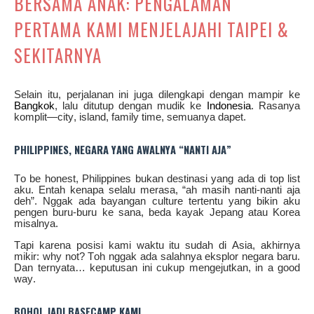
BERSAMA ANAK: PENGALAMAN
PERTAMA KAMI MENJELAJAHI TAIPEI &
SEKITARNYA
Selain itu, perjalanan ini juga dilengkapi dengan mampir ke
Bangkok
, lalu ditutup dengan mudik ke
Indonesia
. Rasanya
komplit—city, island, family time, semuanya dapet.
PHILIPPINES, NEGARA YANG AWALNYA “NANTI AJA”
To be honest, Philippines bukan destinasi yang ada di top list
aku. Entah kenapa selalu merasa, “ah masih nanti-nanti aja
deh”. Nggak ada bayangan culture tertentu yang bikin aku
pengen buru-buru ke sana, beda kayak Jepang atau Korea
misalnya.
Tapi karena posisi kami waktu itu sudah di Asia, akhirnya
mikir: why not? Toh nggak ada salahnya eksplor negara baru.
Dan ternyata… keputusan ini cukup mengejutkan, in a good
way.
BOHOL JADI BASECAMP KAMI