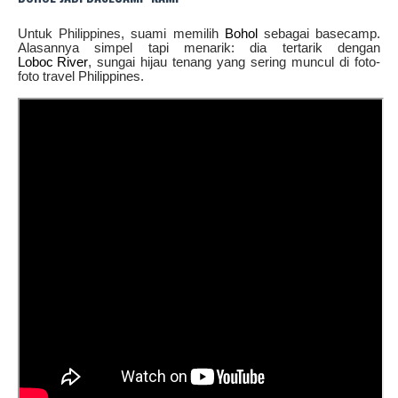
Untuk Philippines, suami memilih
Bohol
sebagai basecamp.
Alasannya simpel tapi menarik: dia tertarik dengan
Loboc River
, sungai hijau tenang yang sering muncul di foto-
foto travel Philippines.