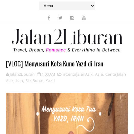
[VLOG] Menyusuri Kota Kuno Yazd di Iran
Jalan2Liburan
1:00 AM
#CeritaJalanAsik
,
Asia
,
Cerita Jalan
Asik
,
Iran
,
Silk Route
,
Yazd