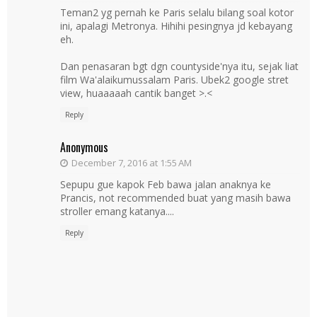
Teman2 yg pernah ke Paris selalu bilang soal kotor
ini, apalagi Metronya. Hihihi pesingnya jd kebayang
eh.
Dan penasaran bgt dgn countyside'nya itu, sejak liat
film Wa'alaikumussalam Paris. Ubek2 google stret
view, huaaaaah cantik banget >.<
Reply
Anonymous
December 7, 2016 at 1:55 AM
Sepupu gue kapok Feb bawa jalan anaknya ke
Prancis, not recommended buat yang masih bawa
stroller emang katanya....
Reply