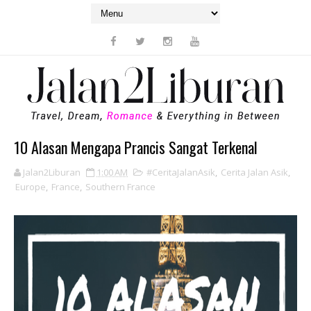
10 Alasan Mengapa Prancis Sangat Terkenal
Jalan2Liburan
1:00 AM
#CeritaJalanAsik
,
Cerita Jalan Asik
,
Europe
,
France
,
Southern France