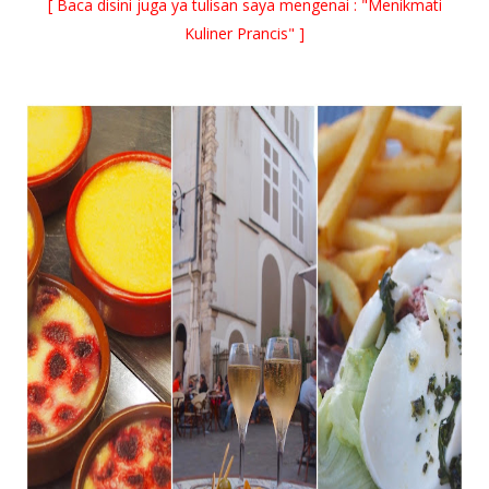
[ Baca disini juga ya tulisan saya mengenai :
"Menikmati
Kuliner Prancis"
]