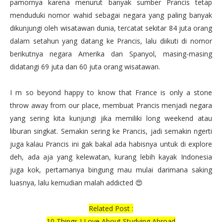
pamornya karena menurut banyak sumber Prancis tetap
menduduki nomor wahid sebagai negara yang paling banyak
dikunjungi oleh wisatawan dunia, tercatat sekitar 84 juta orang
dalam setahun yang datang ke Prancis, lalu diikuti di nomor
berikutnya negara Amerika dan Spanyol, masing-masing
didatangi 69 juta dan 60 juta orang wisatawan.
I m so beyond happy to know that France is only a stone
throw away from our place, membuat Prancis menjadi negara
yang sering kita kunjungi jika memiliki long weekend atau
liburan singkat. Semakin sering ke Prancis, jadi semakin ngerti
juga kalau Prancis ini gak bakal ada habisnya untuk di explore
deh, ada aja yang kelewatan, kurang lebih kayak Indonesia
juga kok, pertamanya bingung mau mulai darimana saking
luasnya, lalu kemudian malah addicted 😍
Related Post :
10 Things I Love About Studying Abroad