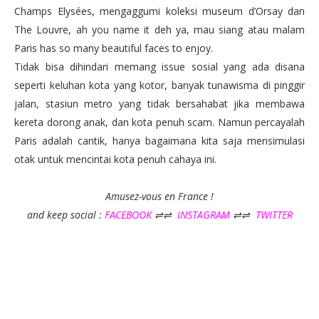
Champs Elysées, mengaggumi koleksi museum d’Orsay dan
The Louvre, ah you name it deh ya, mau siang atau malam
Paris has so many beautiful faces to enjoy.
Tidak bisa dihindari memang issue sosial yang ada disana
seperti keluhan kota yang kotor, banyak tunawisma di pinggir
jalan, stasiun metro yang tidak bersahabat jika membawa
kereta dorong anak, dan kota penuh scam. Namun percayalah
Paris adalah cantik, hanya bagaimana kita saja mensimulasi
otak untuk mencintai kota penuh cahaya ini.
Amusez-vous en France !
and keep social :
FACEBOOK
⇌⇌
INSTAGRAM
⇌⇌
TWITTER