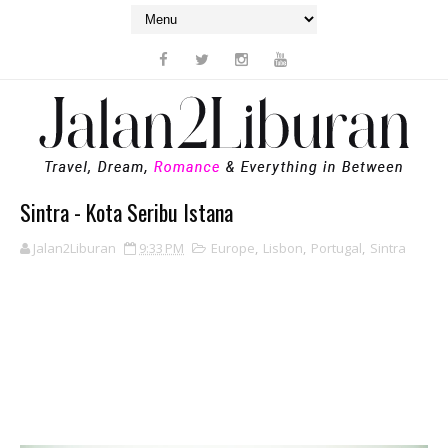
Sintra - Kota Seribu Istana
Jalan2Liburan
9:33 PM
Europe
,
Lisbon
,
Portugal
,
Sintra