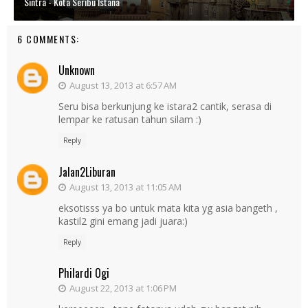
Sintra - Kota Seribu Istana
6 COMMENTS:
Unknown
August 13, 2013 at 6:57 AM
Seru bisa berkunjung ke istara2 cantik, serasa di
lempar ke ratusan tahun silam :)
Reply
Jalan2Liburan
August 13, 2013 at 11:05 AM
eksotisss ya bo untuk mata kita yg asia bangeth ,
kastil2 gini emang jadi juara:)
Reply
Philardi Ogi
August 22, 2013 at 1:06 PM