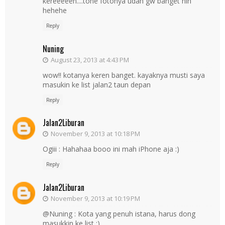
kereeeeen....tone fotonya udah gw banget nih
hehehe
Reply
Nuning
August 23, 2013 at 4:43 PM
wow!! kotanya keren banget. kayaknya musti saya
masukin ke list jalan2 taun depan
Reply
Jalan2Liburan
November 9, 2013 at 10:18 PM
Ogiii : Hahahaa booo ini mah iPhone aja :)
Reply
Jalan2Liburan
November 9, 2013 at 10:19 PM
@Nuning : Kota yang penuh istana, harus dong
masukkin ke list :)