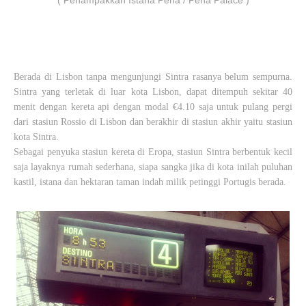
( Penampakkan Istana Pena / Pena Palace )
Berada di Lisbon tanpa mengunjungi Sintra rasanya belum sempurna.
Sintra yang terletak di luar kota Lisbon, dapat ditempuh sekitar 40
menit dengan kereta api dengan modal €4.10 saja untuk pulang pergi
dari stasiun Rossio di Lisbon dan berakhir di stasiun akhir yaitu stasiun
kota Sintra.
Sebagai penyuka stasiun kereta di Eropa, stasiun Sintra berbentuk kecil
saja layaknya rumah sederhana, siapa sangka jika di kota inilah puluhan
kastil, istana dan hektaran taman indah milik petinggi Portugis berada.